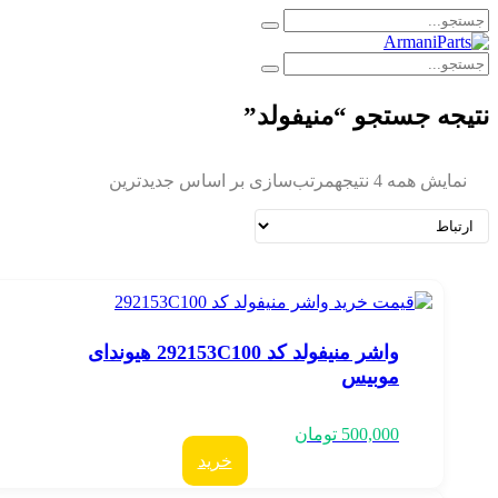
تیجه جستجو “منیفولد”
نمایش همه 4 نتیجه
مرتب‌سازی بر اساس جدیدترین
واشر منیفولد کد 292153C100 هیوندای
موبیس
500,000
تومان
خرید