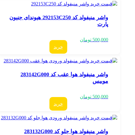
واشر منیفولد کد 292153C250 هیوندای جنیون
پارت
500,000
تومان
خرید
واشر منیفولد هوا عقب کد 283142G000
موبیس
500,000
تومان
خرید
واشر منیفولد هوا جلو کد 283132G000