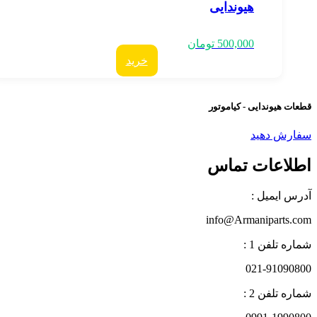
هیوندایی
500,000
تومان
خرید
عات هیوندایی - کیاموتور
فارش دهید
طلاعات تماس
درس ایمیل :
info@Armaniparts.co
اره تلفن 1 :
021-9109080
اره تلفن 2 :