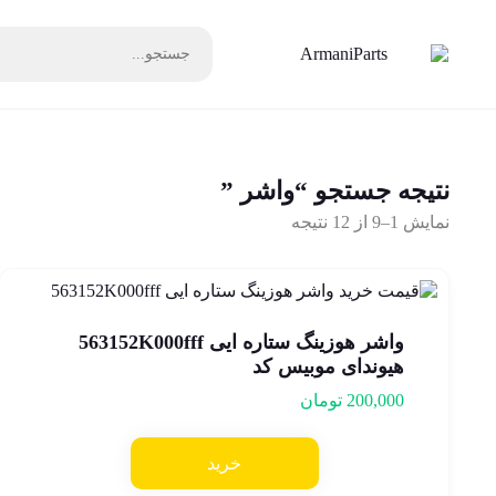
نتیجه جستجو “واشر ”
نمایش 1–9 از 12 نتیجه
واشر هوزینگ ستاره ایی 563152K000fff
هیوندای موبیس کد
200,000
تومان
خرید