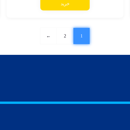
خرید
←
2
1