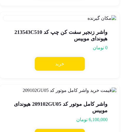
واشر زنجیر سفت کن چپ کد 213543C510
هیوندای موبیس
0
تومان
خرید
واشر کامل موتور کد 209102GU05 هیوندای
موبیس
6,100,000
تومان