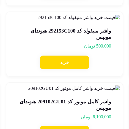
واشر منیفولد کد 292153C100 هیوندای
موبیس
500,000
تومان
خرید
واشر کامل موتور کد 209102GU01 هیوندای
موبیس
6,100,000
تومان