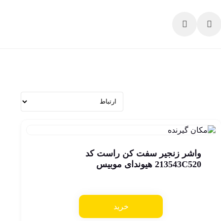
واشر زنجیر سفت کن راست کد
213543C520 هیوندای موبیس
خرید