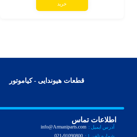
خرید
قطعات هیوندایی - کیاموتور
اطلاعات تماس
info@Armaniparts.com
آدرس ایمیل :
021-91090800
شماره تلفن 1 :