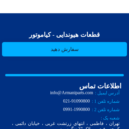
قطعات هیوندایی - کیاموتور
سفارش دهید
اطلاعات تماس
info@Armaniparts.com
آدرس ایمیل :
021-91090800
شماره تلفن 1 :
0991-1990800
شماره تلفن 2 :
شعبه یک :
تهران ، فاطمی ، انتهای زرتشت غربی ، خیابان دائمی ،
ک.چه رفیعی ، پلاک 27 زنگ سوم