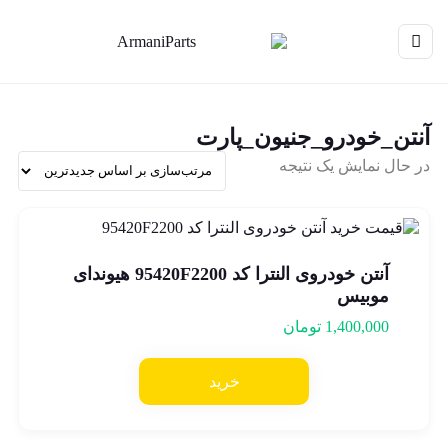
آنتن_خودرو_جنیون_پارت
در حال نمایش یک نتیجه
آنتن خودروی النترا کد 95420F2200 هیوندای
موبیس
1,400,000
تومان
خرید