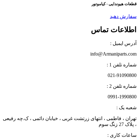
عات هیوندایی - کیاموتور
فارش دهید
طلاعات تماس
درس ایمیل :
info@Armaniparts.co
اره تلفن 1 :
021-9109080
اره تلفن 2 :
0991-199080
عبه یک :
هران ، فاطمی ، انتهای زرتشت غربی ، خیابان دائمی ، ک.چه رفیعی
لاک 27 زنگ سوم
اعات کاری :