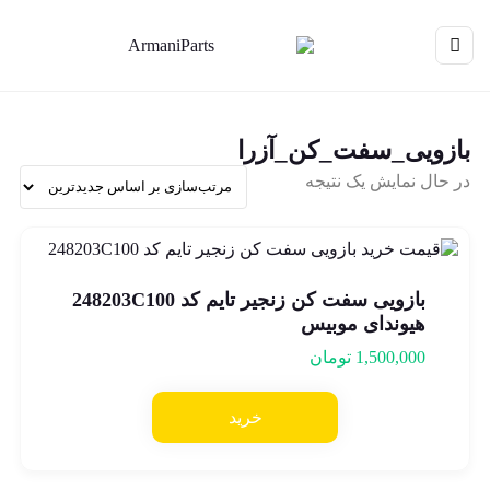
بازویی_سفت_کن_آزرا
در حال نمایش یک نتیجه
بازویی سفت کن زنجیر تایم کد 248203C100
هیوندای موبیس
1,500,000
تومان
خرید