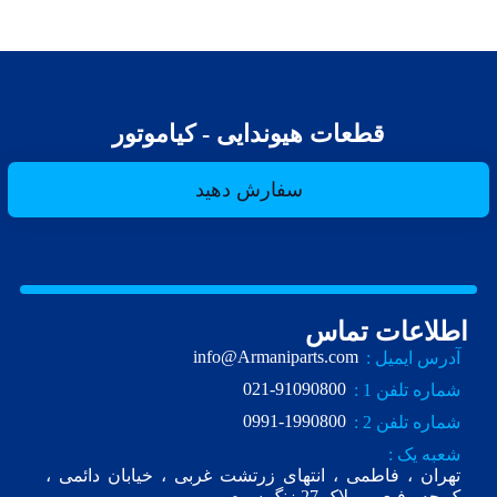
قطعات هیوندایی - کیاموتور
سفارش دهید
اطلاعات تماس
info@Armaniparts.com
آدرس ایمیل :
021-91090800
شماره تلفن 1 :
0991-1990800
شماره تلفن 2 :
شعبه یک :
تهران ، فاطمی ، انتهای زرتشت غربی ، خیابان دائمی ،
ک.چه رفیعی ، پلاک 27 زنگ سوم