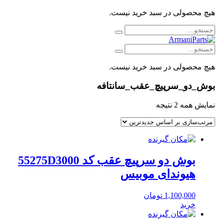
هیچ محصولی در سبد خرید نیست.
هیچ محصولی در سبد خرید نیست.
بوش_دو_سرپیچ_عقب_سانتافه
مرتب‌سازی
نمایش همه 2 نتیجه
بر
اساس
جدیدترین
بوش دو سرپیچ عقب کد 55275D3000
هیوندای موبیس
1,100,000
تومان
خرید