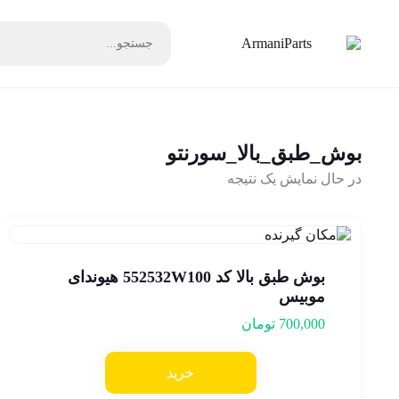
بوش_طبق_بالا_سورنتو
در حال نمایش یک نتیجه
بوش طبق بالا کد 552532W100 هیوندای
موبیس
700,000
تومان
خرید