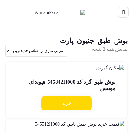
بوش_طبق_جنیون_پارت
نمایش همه 2 نتیجه
بوش طبق گرد کد 545842H000 هیوندای
موبیس
خرید