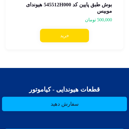
بوش طبق پایین کد 545512H000 هیوندای
موبیس
500,000
تومان
خرید
قطعات هیوندایی - کیاموتور
سفارش دهید