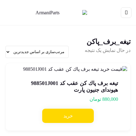
تیغه_برف_پاکن
در حال نمایش یک نتیجه
تیغه برف پاك كن عقب کد 988501J001
هیوندای جنیون پارت
880,000
تومان
خرید