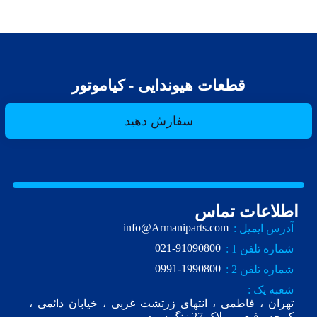
قطعات هیوندایی - کیاموتور
سفارش دهید
اطلاعات تماس
info@Armaniparts.com
آدرس ایمیل :
021-91090800
شماره تلفن 1 :
0991-1990800
شماره تلفن 2 :
شعبه یک :
تهران ، فاطمی ، انتهای زرتشت غربی ، خیابان دائمی ،
ک.چه رفیعی ، پلاک 27 زنگ سوم