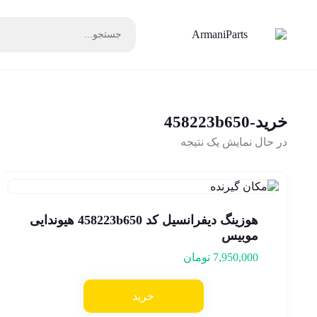
خرید-458223b650
در حال نمایش یک نتیجه
هوزینگ دیفرانسیل کد 458223b650 هیوندایی
موبیس
7,950,000
تومان
خرید