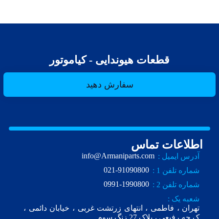
قطعات هیوندایی - کیاموتور
سفارش دهید
اطلاعات تماس
info@Armaniparts.com
آدرس ایمیل :
021-91090800
شماره تلفن 1 :
0991-1990800
شماره تلفن 2 :
شعبه یک :
تهران ، فاطمی ، انتهای زرتشت غربی ، خیابان دائمی ،
ک.چه رفیعی ، پلاک 27 زنگ سوم