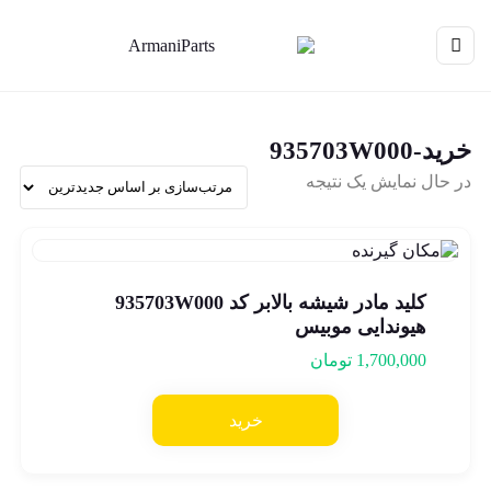
خرید-935703W000
در حال نمایش یک نتیجه
کلید مادر شیشه بالابر کد 935703W000
هیوندایی موبیس
1,700,000
تومان
خرید