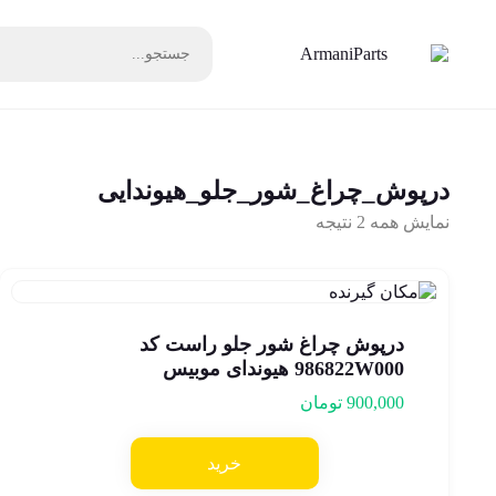
درپوش_چراغ_شور_جلو_هیوندایی
نمایش همه 2 نتیجه
درپوش چراغ شور جلو راست کد
986822W000 هیوندای موبیس
900,000
تومان
خرید