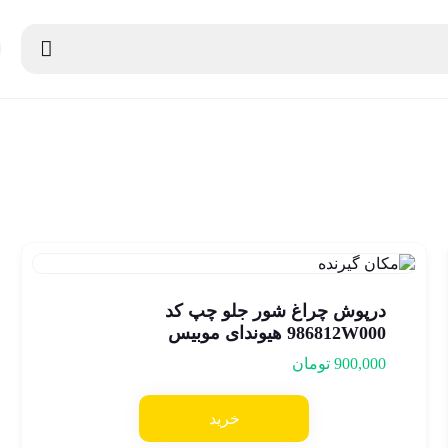
درپوش چراغ شور جلو چپ کد
986812W000 هیوندای موبیس
900,000
تومان
خرید