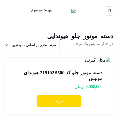
دسته_موتور_جلو_هیوندایی
در حال نمایش یک نتیجه
دسته موتور جلو کد 219102B500 هیوندای
موبیس
3,000,000
تومان
خرید