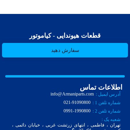
قطعات هیوندایی - کیاموتور
سفارش دهید
اطلاعات تماس
info@Armaniparts.com
آدرس ایمیل :
021-91090800
شماره تلفن 1 :
0991-1990800
شماره تلفن 2 :
شعبه یک :
تهران ، فاطمی ، انتهای زرتشت غربی ، خیابان دائمی ،