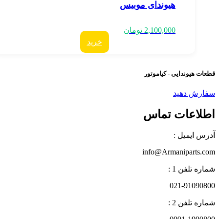
هیوندای موبیس
2,100,000
تومان
خرید
عات هیوندایی - کیاموتور
فارش دهید
طلاعات تماس
درس ایمیل :
info@Armaniparts.co
اره تلفن 1 :
021-9109080
اره تلفن 2 :