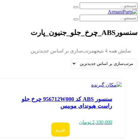
ورABS_چرخ_جلو_جنیون_پارت
نمایش همه 4 نتیجه
مرتب‌سازی بر اساس جدیدترین
سنسور ABS کد 956712W000 چرخ جلو
راست هیوندای موبیس
2,100,000
تومان
خرید