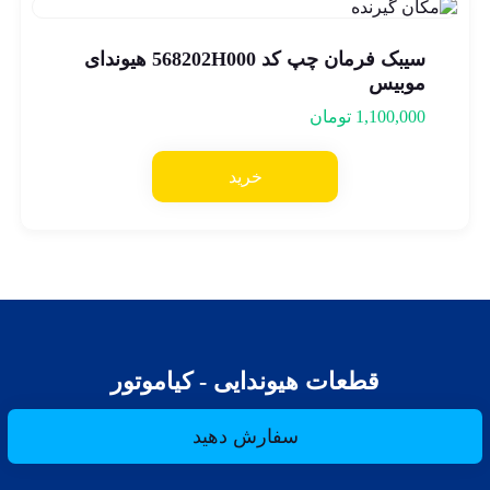
سیبک فرمان چپ کد 568202H000 هیوندای
موبیس
1,100,000
تومان
خرید
قطعات هیوندایی - کیاموتور
سفارش دهید