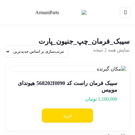
سیبک_فرمان_چپ_جنیون_پارت
نمایش همه 2 نتیجه
سیبک فرمان راست کد 568202H090 هیوندای
موبیس
1,100,000
تومان
خرید