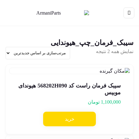
سیبک_فرمان_چپ_هیوندایی
نمایش همه 2 نتیجه
سیبک فرمان راست کد 568202H090 هیوندای
موبیس
1,100,000
تومان
خرید