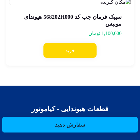
سیبک فرمان چپ کد 568202H000 هیوندای
موبیس
1,100,000
تومان
خرید
قطعات هیوندایی - کیاموتور
سفارش دهید