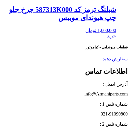
شیلنگ ترمز کد 587313K000 چرخ جلو
چپ هیوندای موبیس
1,600,000
تومان
خرید
قطعات هیوندایی - کیاموتور
سفارش دهید
اطلاعات تماس
آدرس ایمیل :
info@Armaniparts.com
شماره تلفن 1 :
021-91090800
شماره تلفن 2 :