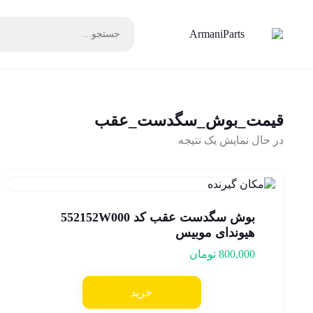
قیمت_بوش_سگدست_عقب
در حال نمایش یک نتیجه
بوش سگدست عقب کد 552152W000
هیوندای موبیس
800,000
تومان
خرید