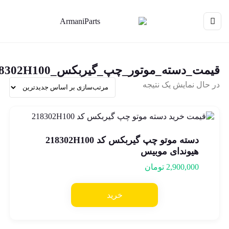
یمت_دسته_موتور_چپ_گیربکس_218302H100
 حال نمایش یک نتیجه
دسته موتو چپ گیربکس کد 218302H100
هیوندای موبیس
2,900,000
تومان
خرید