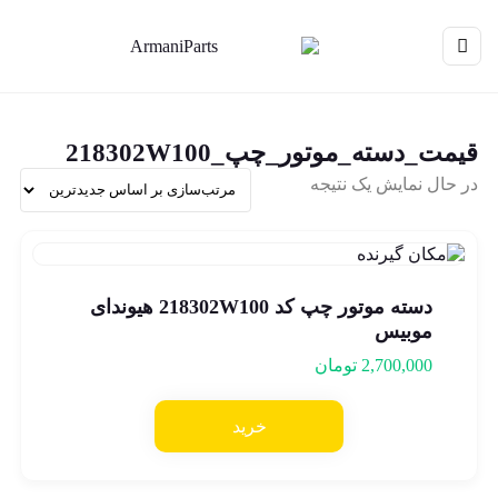
قیمت_دسته_موتور_چپ_218302W100
در حال نمایش یک نتیجه
دسته موتور چپ کد 218302W100 هیوندای
موبیس
2,700,000
تومان
خرید