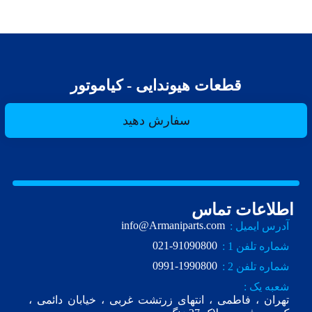
قطعات هیوندایی - کیاموتور
سفارش دهید
اطلاعات تماس
info@Armaniparts.com
آدرس ایمیل :
021-91090800
شماره تلفن 1 :
0991-1990800
شماره تلفن 2 :
شعبه یک :
تهران ، فاطمی ، انتهای زرتشت غربی ، خیابان دائمی ،