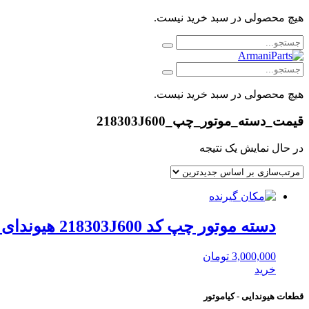
هیچ محصولی در سبد خرید نیست.
هیچ محصولی در سبد خرید نیست.
قیمت_دسته_موتور_چپ_218303J600
در حال نمایش یک نتیجه
دسته موتور چپ کد 218303J600 هیوندای موبیس
3,000,000
تومان
خرید
قطعات هیوندایی - کیاموتور