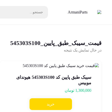
قیمت_سیبک_طبق_پایین_545303S100
در حال نمایش یک نتیجه
سیبک طبق پایین کد 545303S100 هیوندای
موبیس
1,300,000
تومان
خرید