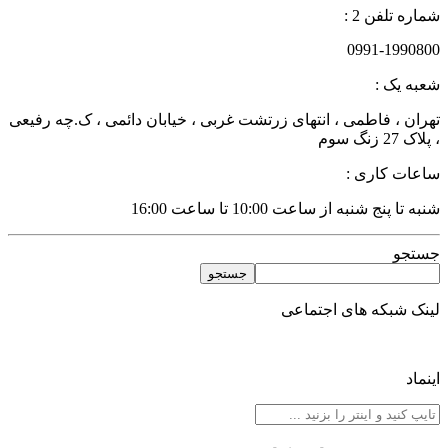
اره تلفن 2 :
0991-199080
عبه یک :
هران ، فاطمی ، انتهای زرتشت غربی ، خیابان دائمی ، ک.چه رفیعی
لاک 27 زنگ سوم
اعات کاری :
به تا پنج شنبه از ساعت 10:00 تا ساعت 16:00
ستجو
جستجو
ینک شبکه های اجتماعی
نماد