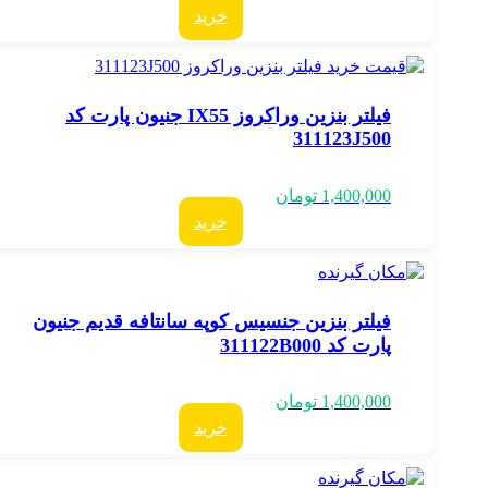
خرید
فیلتر بنزین وراکروز IX55 جنیون پارت کد
311123J500
1,400,000
تومان
خرید
فیلتر بنزین جنسیس کوپه سانتافه قدیم جنیون
پارت کد 311122B000
1,400,000
تومان
خرید