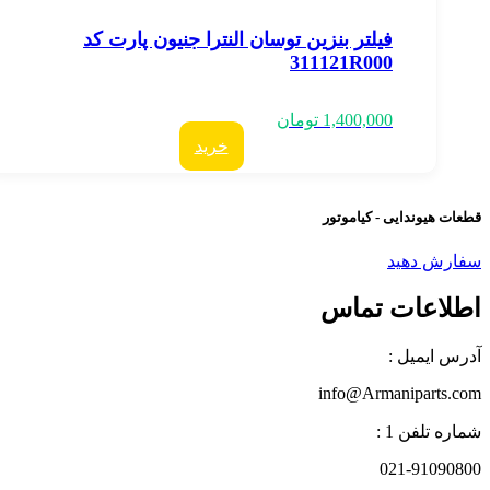
فیلتر بنزین توسان النترا جنیون پارت کد
311121R000
1,400,000
تومان
خرید
عات هیوندایی - کیاموتور
فارش دهید
طلاعات تماس
درس ایمیل :
info@Armaniparts.co
اره تلفن 1 :
021-9109080