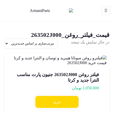
قیمت_فیلتر_روغن_263502J000
در حال نمایش یک نتیجه
فیلتر روغن 263502J000 جنیون پارت مناسب
النترا جدید و کرتا
1,050,000
تومان
خرید