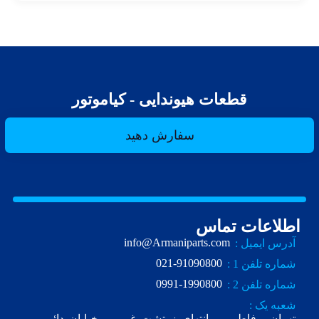
قطعات هیوندایی - کیاموتور
سفارش دهید
اطلاعات تماس
info@Armaniparts.com
آدرس ایمیل :
021-91090800
شماره تلفن 1 :
0991-1990800
شماره تلفن 2 :
شعبه یک :
تهران ، فاطمی ، انتهای زرتشت غربی ، خیابان دائمی ،