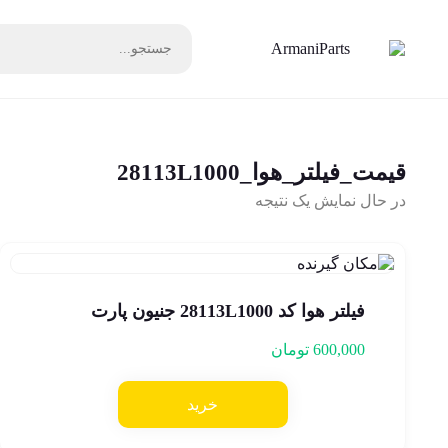
قیمت_فیلتر_هوا_28113L1000
در حال نمایش یک نتیجه
فیلتر هوا کد 28113L1000 جنیون پارت
600,000
تومان
خرید