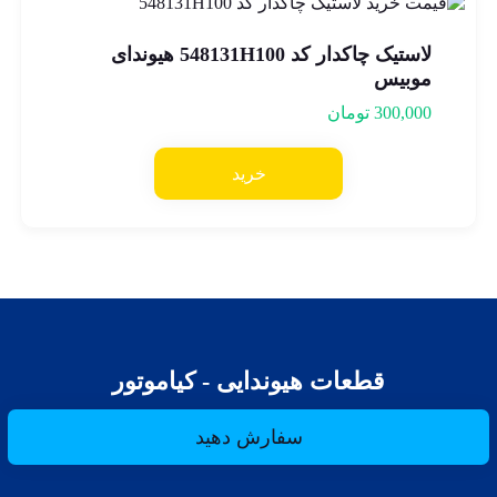
لاستیک چاکدار کد 548131H100 هیوندای
موبیس
300,000
تومان
خرید
قطعات هیوندایی - کیاموتور
سفارش دهید