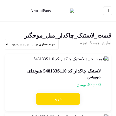
قیمت_لاستیک_چاکدار_میل_موجگیر
نمایش همه 6 نتیجه
لاستیک چاکدار کد 548133S110 هیوندای
موبیس
400,000
تومان
خرید