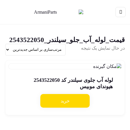
قیمت_لوله_آب_جلو_سیلندر_2543522050
در حال نمایش یک نتیجه
لوله آب جلوی سیلندر کد 2543522050
هیوندای موبیس
خرید