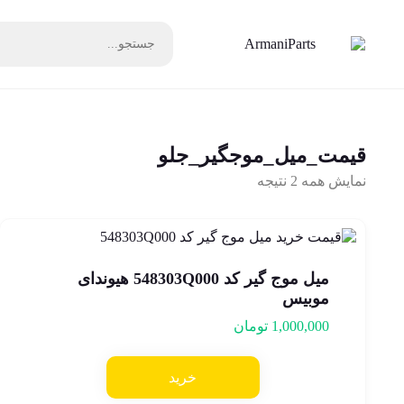
قیمت_میل_موجگیر_جلو
نمایش همه 2 نتیجه
میل موج گیر کد 548303Q000 هیوندای
موبیس
1,000,000
تومان
خرید