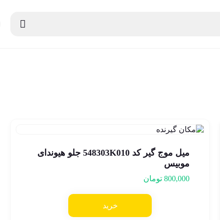
میل موج گیر کد 548303K010 جلو هیوندای
موبیس
800,000
تومان
خرید