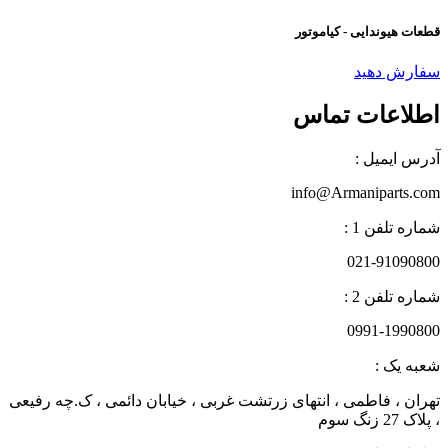
عات هیوندایی - کیاموتور
فارش دهید
طلاعات تماس
درس ایمیل :
info@Armaniparts.co
اره تلفن 1 :
021-9109080
اره تلفن 2 :
0991-199080
عبه یک :
هران ، فاطمی ، انتهای زرتشت غربی ، خیابان دائمی ، ک.چه رفیعی
لاک 27 زنگ سوم