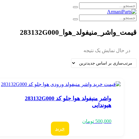
یمت_واشر_منیفولد_هوا_283132G000
در حال نمایش یک نتیجه
واشر منیفولد هوا جلو کد 283132G000
هیوندایی
500,000
تومان
خرید