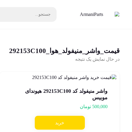
قیمت_واشر_منیفولد_هوا_292153C100
در حال نمایش یک نتیجه
واشر منیفولد کد 292153C100 هیوندای
موبیس
500,000
تومان
خرید