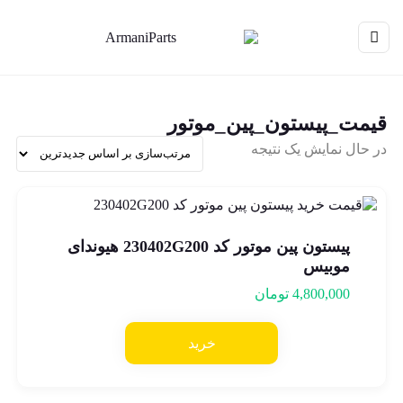
قیمت_پیستون_پین_موتور
در حال نمایش یک نتیجه
پیستون پین موتور کد 230402G200 هیوندای
موبیس
4,800,000
تومان
خرید