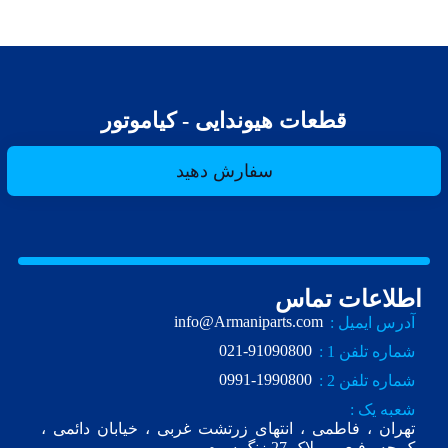
قطعات هیوندایی - کیاموتور
سفارش دهید
اطلاعات تماس
info@Armaniparts.com
آدرس ایمیل :
021-91090800
شماره تلفن 1 :
0991-1990800
شماره تلفن 2 :
شعبه یک :
تهران ، فاطمی ، انتهای زرتشت غربی ، خیابان دائمی ،
ک.چه رفیعی ، پلاک 27 زنگ سوم