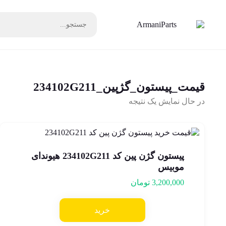
قیمت_پیستون_گژپین_234102G211
در حال نمایش یک نتیجه
پیستون گژن پین کد 234102G211 هیوندای
موبیس
3,200,000
تومان
خرید