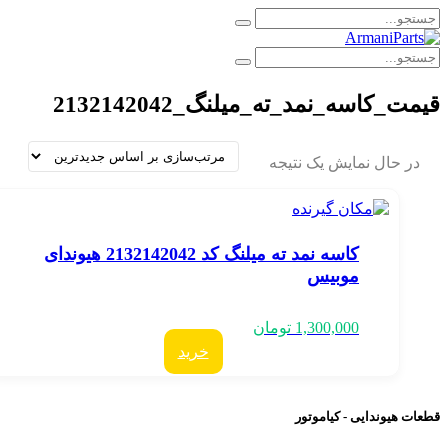
یمت_کاسه_نمد_ته_میلنگ_2132142042
در حال نمایش یک نتیجه
کاسه نمد ته میلنگ کد 2132142042 هیوندای
موبیس
1,300,000
تومان
خرید
عات هیوندایی - کیاموتور