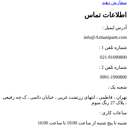
فارش دهید
طلاعات تماس
درس ایمیل :
info@Armaniparts.co
اره تلفن 1 :
021-9109080
اره تلفن 2 :
0991-199080
عبه یک :
هران ، فاطمی ، انتهای زرتشت غربی ، خیابان دائمی ، ک.چه رفیعی
لاک 27 زنگ سوم
اعات کاری :
به تا پنج شنبه از ساعت 10:00 تا ساعت 16:00