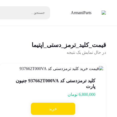
قیمت_کلید_ترمز_دستی_اپتیما
در حال نمایش یک نتیجه
کلید ترمزدستی کد 937662T000VA جنیون
پارت
6,800,000
تومان
خرید