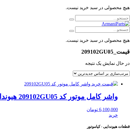
هیچ محصولی در سبد خرید نیست.
هیچ محصولی در سبد خرید نیست.
قیمت_209102GU05
در حال نمایش یک نتیجه
واشر کامل موتور کد 209102GU05 هیوندای موبیس
6,100,000
تومان
خرید
قطعات هیوندایی - کیاموتور