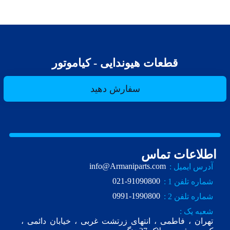
قطعات هیوندایی - کیاموتور
سفارش دهید
اطلاعات تماس
info@Armaniparts.com
آدرس ایمیل :
021-91090800
شماره تلفن 1 :
0991-1990800
شماره تلفن 2 :
شعبه یک :
تهران ، فاطمی ، انتهای زرتشت غربی ، خیابان دائمی ،