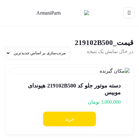
قیمت_219102B500
در حال نمایش یک نتیجه
دسته موتور جلو کد 219102B500 هیوندای
موبیس
3,000,000
تومان
خرید