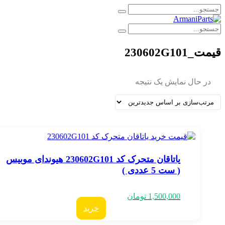
قیمت_230602G101
در حال نمایش یک نتیجه
یاتاقان متحرک کد 230602G101 هیوندای موبیس
( ست 5 عددی )
1,500,000
تومان
خرید