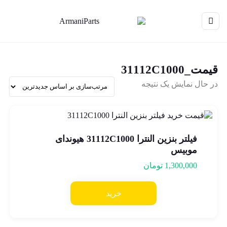
قیمت_31112C1000
در حال نمایش یک نتیجه
فیلتر بنزین النترا 31112C1000 هیوندای
موبیس
1,300,000
تومان
خرید