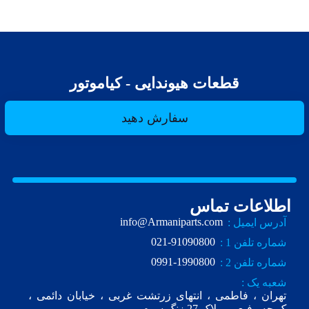
قطعات هیوندایی - کیاموتور
سفارش دهید
اطلاعات تماس
info@Armaniparts.com
آدرس ایمیل :
021-91090800
شماره تلفن 1 :
0991-1990800
شماره تلفن 2 :
شعبه یک :
تهران ، فاطمی ، انتهای زرتشت غربی ، خیابان دائمی ،
ک.چه رفیعی ، پلاک 27 زنگ سوم