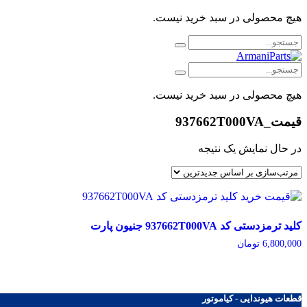
هیچ محصولی در سبد خرید نیست.
هیچ محصولی در سبد خرید نیست.
قیمت_937662T000VA
در حال نمایش یک نتیجه
کلید ترمزدستی کد 937662T000VA جنیون پارت
6,800,000
تومان
خرید
قطعات هیوندایی - کیاموتور