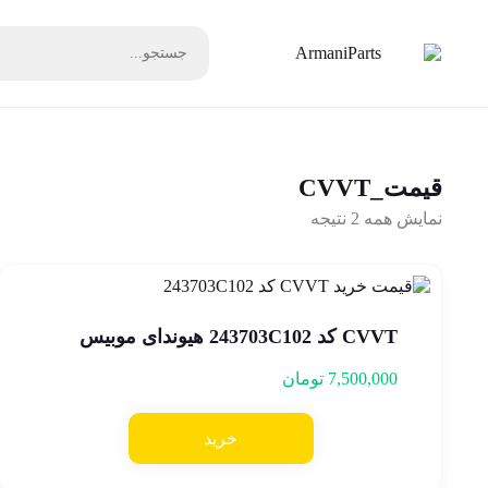
قیمت_CVVT
نمایش همه 2 نتیجه
CVVT کد 243703C102 هیوندای موبیس
7,500,000
تومان
خرید