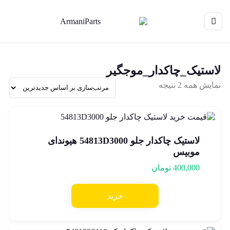
لاستیک_چاکدار_موجگیر
نمایش همه 2 نتیجه
لاستیک چاکدار جلو 54813D3000 هیوندای
موبیس
400,000
تومان
خرید