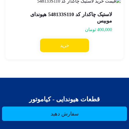
لاستیک چاکدار کد 548133S110 هیوندای
موبیس
400,000
تومان
خرید
قطعات هیوندایی - کیاموتور
سفارش دهید