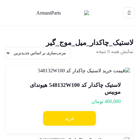
لاستیک_چاکدار_میل_موج_گیر
نمایش همه 6 نتیجه
لاستیک چاکدار کد 548132W100 هیوندای
موبیس
400,000
تومان
خرید