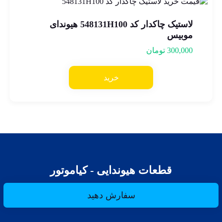
لاستیک چاکدار کد 548131H100 هیوندای
موبیس
300,000
تومان
خرید
قطعات هیوندایی - کیاموتور
سفارش دهید