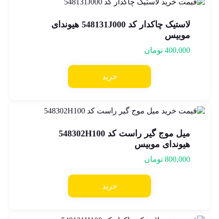
لاستیک چاکدار کد 548131J000 هیوندای
موبیس
400,000
تومان
خرید
میل موج گیر راست کد 548302H100
هیوندای موبیس
800,000
تومان
خرید