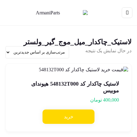
لاستیک_چاکدار_میل_موج_گیر_ولستر
در حال نمایش یک نتیجه
لاستیک چاکدار کد 548132T000 هیوندای
موبیس
400,000
تومان
خرید