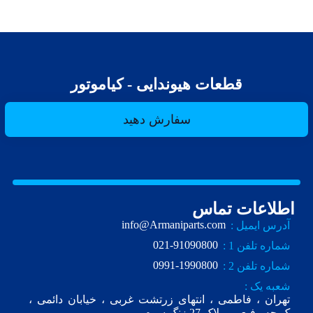
قطعات هیوندایی - کیاموتور
سفارش دهید
اطلاعات تماس
info@Armaniparts.com
آدرس ایمیل :
021-91090800
شماره تلفن 1 :
0991-1990800
شماره تلفن 2 :
شعبه یک :
تهران ، فاطمی ، انتهای زرتشت غربی ، خیابان دائمی ،
ک.چه رفیعی ، پلاک 27 زنگ سوم