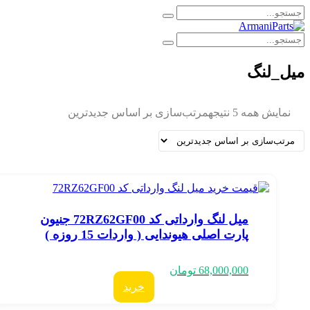
یل_لنگ
نمایش همه 5 نتیجه
مرتب‌سازی بر اساس جدیدترین
میل لنگ وارداتی کد 72RZ62GF00 جنیون
پارت اصلی هیوندایی ( واردات 15 روزه )
68,000,000
تومان
خرید