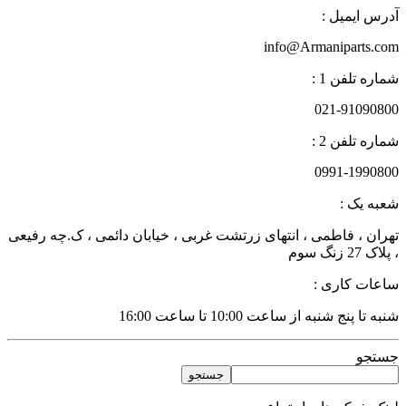
درس ایمیل :
info@Armaniparts.co
اره تلفن 1 :
021-9109080
اره تلفن 2 :
0991-199080
عبه یک :
هران ، فاطمی ، انتهای زرتشت غربی ، خیابان دائمی ، ک.چه رفیعی
لاک 27 زنگ سوم
اعات کاری :
به تا پنج شنبه از ساعت 10:00 تا ساعت 16:00
ستجو
جستجو