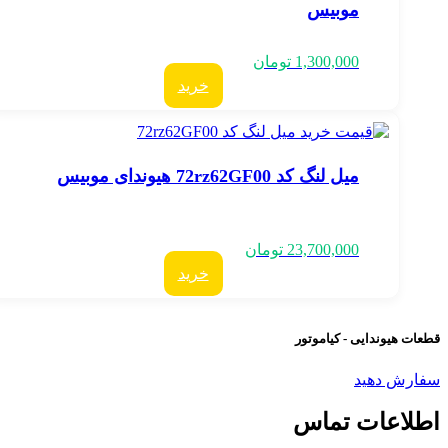
موبیس
1,300,000
تومان
خرید
میل لنگ کد 72rz62GF00 هیوندای موبیس
23,700,000
تومان
خرید
عات هیوندایی - کیاموتور
فارش دهید
طلاعات تماس