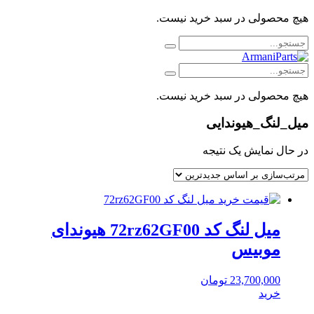
هیچ محصولی در سبد خرید نیست.
هیچ محصولی در سبد خرید نیست.
میل_لنگ_هیوندایی
در حال نمایش یک نتیجه
میل لنگ کد 72rz62GF00 هیوندای
موبیس
23,700,000
تومان
خرید