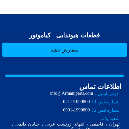
قطعات هیوندایی - کیاموتور
سفارش دهید
اطلاعات تماس
info@Armaniparts.com
آدرس ایمیل :
021-91090800
شماره تلفن 1 :
0991-1990800
شماره تلفن 2 :
شعبه یک :
تهران ، فاطمی ، انتهای زرتشت غربی ، خیابان دائمی ،