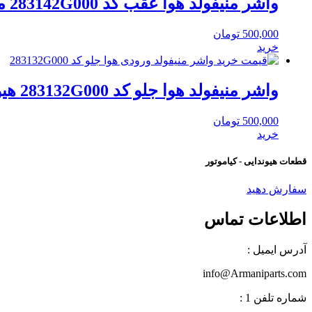
واشر منیفولد هوا عقب کد 283142G000 موبیس
500,000
تومان
خرید
واشر منیفولد هوا جلو کد 283132G000 هیوندایی
500,000
تومان
خرید
قطعات هیوندایی - کیاموتور
سفارش دهید
اطلاعات تماس
آدرس ایمیل :
info@Armaniparts.com
شماره تلفن 1 :