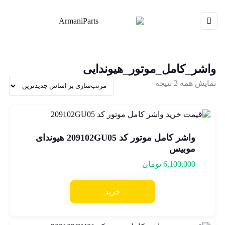
واشر_کامل_موتور_هیوندایی
نمایش همه 2 نتیجه
واشر کامل موتور کد 209102GU05 هیوندای
موبیس
6,100,000
تومان
خرید