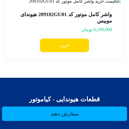
واشر کامل موتور کد 209102GU01 هیوندای
موبیس
6,100,000
تومان
خرید
قطعات هیوندایی - کیاموتور
سفارش دهید