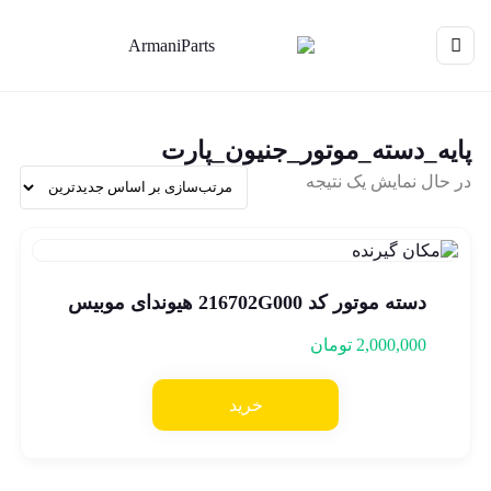
پایه_دسته_موتور_جنیون_پارت
در حال نمایش یک نتیجه
دسته موتور کد 216702G000 هیوندای موبیس
2,000,000
تومان
خرید