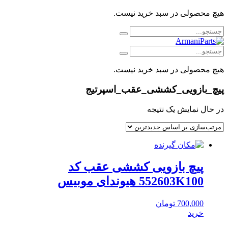
هیچ محصولی در سبد خرید نیست.
هیچ محصولی در سبد خرید نیست.
پیچ_بازویی_کششی_عقب_اسپرتیج
در حال نمایش یک نتیجه
پیچ بازویی کششی عقب کد
552603K100 هیوندای موبیس
700,000
تومان
خرید